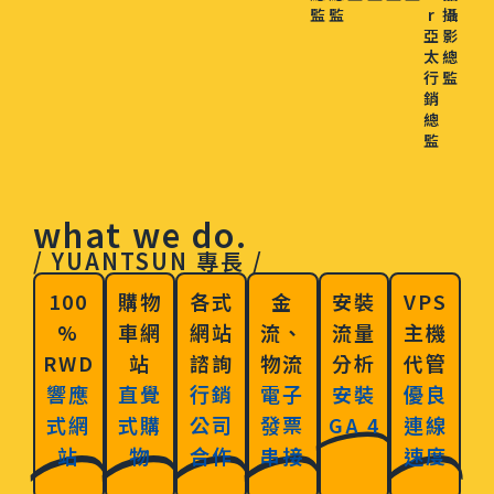
監
監
r
攝
亞
影
太
總
行
監
銷
總
監
what we do.
/ YUANTSUN 專長 /
100
購物
各式
金
安裝
VPS
%
車網
網站
流、
流量
主機
RWD
站
諮詢
物流
分析
代管
響應
直覺
行銷
電子
安裝
優良
式網
式購
公司
發票
GA 4
連線
站
物
合作
串接
速度