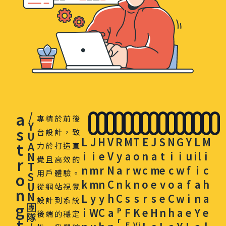
a
/
專精於前後
Y
s
台設計，致
U
L
J
H
V
R
M
T
E
J
S
N
G
Y
L
M
t
A
力於打造直
i
i
e
V
y
a
o
n
a
t
i
i
u
il
i
N
r
覺且高效的
T
n
m
r
N
a
r
w
c
m
e
c
w
f
i
c
用戶體驗。
o
S
k
m
n
C
n
k
n
o
e
v
o
a
f
a
h
U
從網站視覺
n
N
L
y
y
h
C
s
s
r
s
e
C
w
i
n
a
設計到系統
g
團
i
W
C
a
P
F
K
e
H
n
h
a
e
Y
e
後端的穩定
隊
t
r
F
Vi