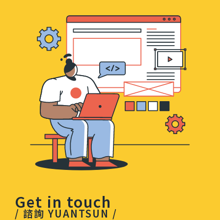
Get in touch
/ 諮詢 YUANTSUN /